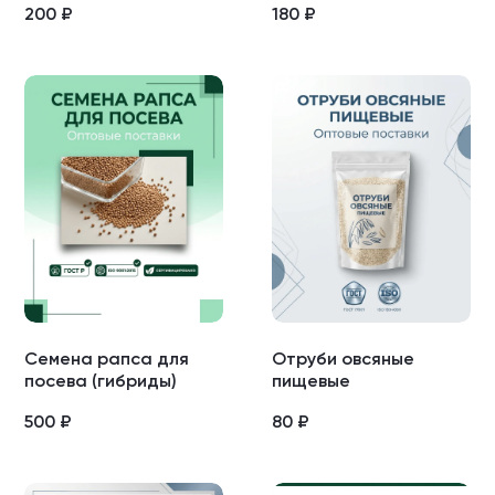
200
₽
180
₽
Семена рапса для
Отруби овсяные
посева (гибриды)
пищевые
500
₽
80
₽