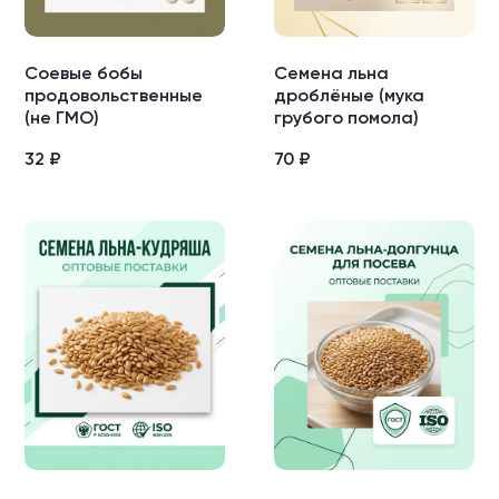
Соевые бобы
Семена льна
продовольственные
дроблёные (мука
(не ГМО)
грубого помола)
32
₽
70
₽