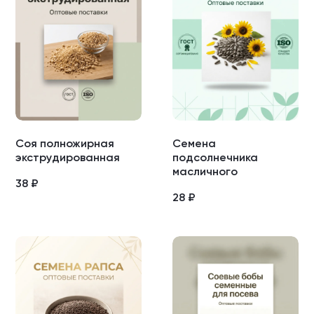
Соя полножирная
Семена
экструдированная
подсолнечника
масличного
38
₽
28
₽