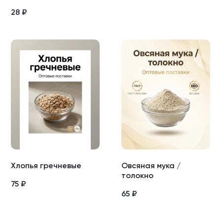
28
₽
Хлопья гречневые
Овсяная мука /
толокно
75
₽
65
₽