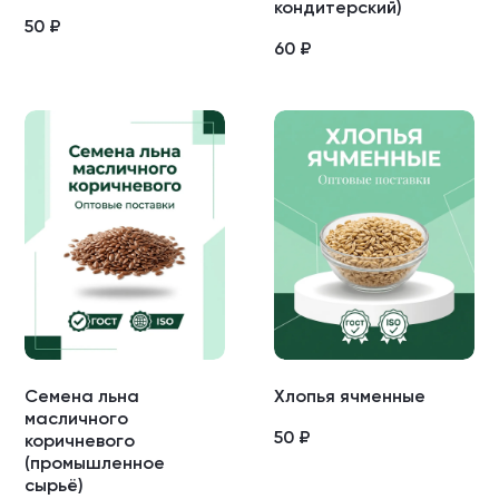
кондитерский)
50
₽
60
₽
Семена льна
Хлопья ячменные
масличного
50
₽
коричневого
(промышленное
сырьё)