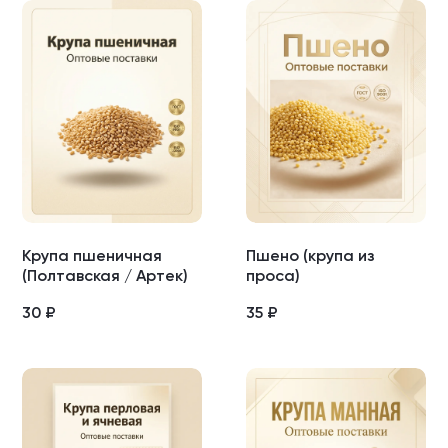
Крупа пшеничная
Пшено (крупа из
(Полтавская / Артек)
проса)
30
₽
35
₽