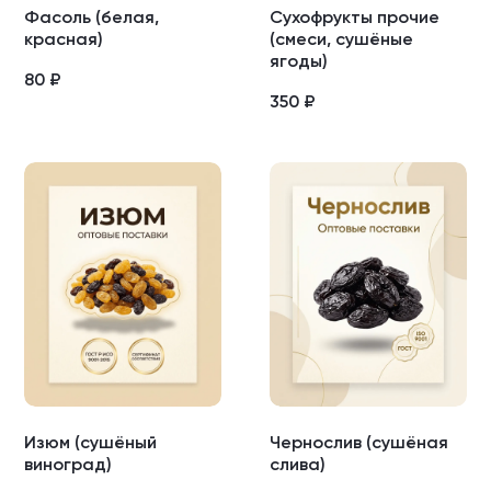
Фасоль (белая,
Сухофрукты прочие
красная)
(смеси, сушёные
ягоды)
80
₽
350
₽
Изюм (сушёный
Чернослив (сушёная
виноград)
слива)