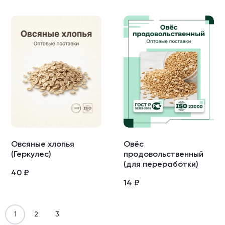
Овсяные хлопья
Овёс
(Геркулес)
продовольственный
(для переработки)
40
₽
14
₽
1
2
3