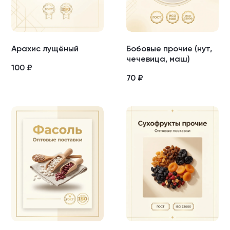
Арахис лущёный
Бобовые прочие (нут,
чечевица, маш)
100
₽
70
₽