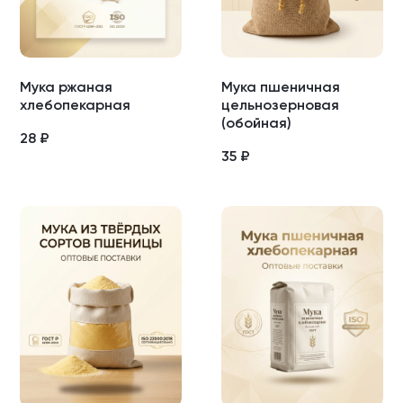
Мука ржаная
Мука пшеничная
хлебопекарная
цельнозерновая
(обойная)
28
₽
35
₽