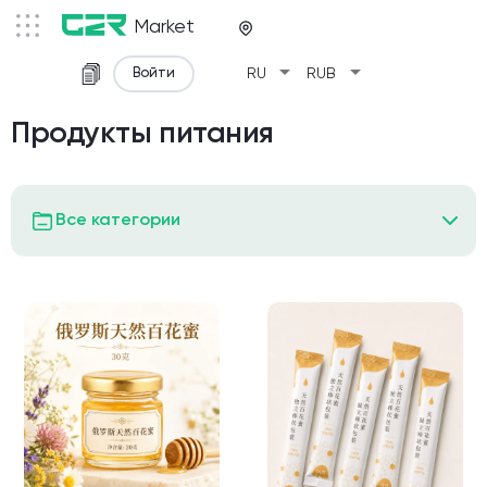
Market
arrow_drop_down
arrow_drop_down
Войти
RU
RUB
Продукты питания
Все категории