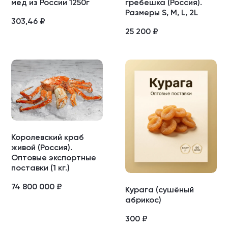
мед из России 1250г
гребешка (Россия).
Размеры S, M, L, 2L
303,46
₽
25 200
₽
Королевский краб
живой (Россия).
Оптовые экспортные
поставки (1 кг.)
74 800 000
₽
Курага (сушёный
абрикос)
300
₽