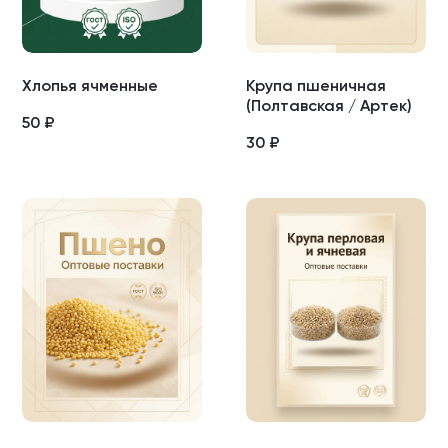
Хлопья ячменные
Крупа пшеничная
(Полтавская / Артек)
50
₽
30
₽