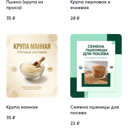
Пшено (крупа из
Крупа перловая и
проса)
ячневая
35
₽
28
₽
Крупа манная
Семена пшеницы для
посева
35
₽
22
₽