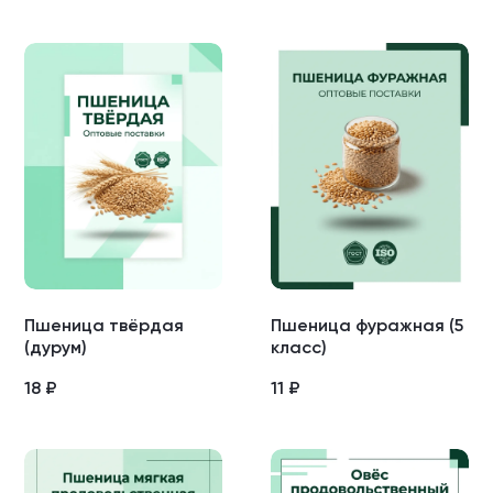
Пшеница твёрдая
Пшеница фуражная (5
(дурум)
класс)
18
₽
11
₽