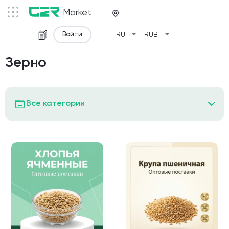
Market
arrow_drop_down
arrow_drop_down
Войти
RU
RUB
Зерно
Все категории