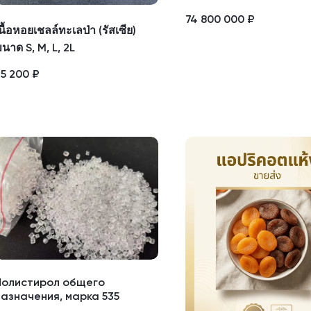
74 800 000
₽
นื้อหอยเชลล์ทะเลป่า (รัสเซีย)
นาด S, M, L, 2L
25 200
₽
Полистирол общего
назначения, марка 535