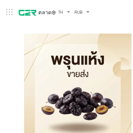
arrow_drop_down
arrow_drop_down
ตลาด
TH
RUB