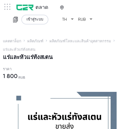
ตลาด
arrow_drop_down
arrow_drop_down
เข้าสู่ระบบ
TH
RUB
แคตตาล็อก
ผลิตภัณฑ์
ผลิตภัณฑ์โลหะและสินค้าอุตสาหกรรม
แร่และหัวแร่ทังสเตน
แร่และหัวแร่ทังสเตน
ราคา
1 800
RUB