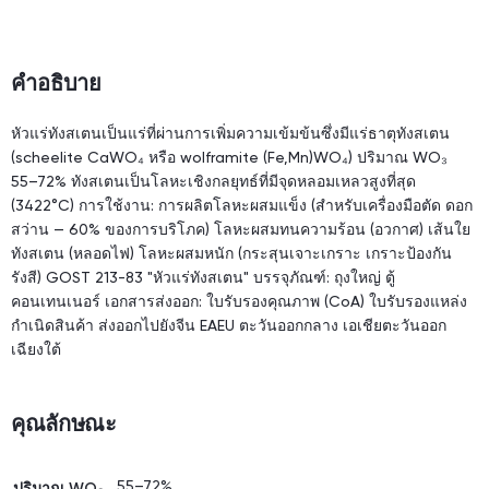
คำอธิบาย
หัวแร่ทังสเตนเป็นแร่ที่ผ่านการเพิ่มความเข้มข้นซึ่งมีแร่ธาตุทังสเตน
(scheelite CaWO₄ หรือ wolframite (Fe,Mn)WO₄) ปริมาณ WO₃
55–72% ทังสเตนเป็นโลหะเชิงกลยุทธ์ที่มีจุดหลอมเหลวสูงที่สุด
(3422°C) การใช้งาน: การผลิตโลหะผสมแข็ง (สำหรับเครื่องมือตัด ดอก
สว่าน — 60% ของการบริโภค) โลหะผสมทนความร้อน (อวกาศ) เส้นใย
ทังสเตน (หลอดไฟ) โลหะผสมหนัก (กระสุนเจาะเกราะ เกราะป้องกัน
รังสี) GOST 213-83 "หัวแร่ทังสเตน" บรรจุภัณฑ์: ถุงใหญ่ ตู้
คอนเทนเนอร์ เอกสารส่งออก: ใบรับรองคุณภาพ (CoA) ใบรับรองแหล่ง
กำเนิดสินค้า ส่งออกไปยังจีน EAEU ตะวันออกกลาง เอเชียตะวันออก
เฉียงใต้
คุณลักษณะ
55–72%