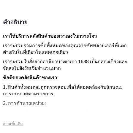
คำอธิบาย
เราให้บริการคลังสินค้าของเราเองในกวางโจว
เราจะรวบรวมการซื้อทั้งหมดของคุณจากซัพพลายเออร์ที่แตก
ต่างกันในที่เดียวในแพคเกจเดียว
เราจะรวมใบสั่งจากอาลีบาบาเตาเปา 1688 เป็นกล่องเดียวและ
จัดส่งไปยังรัสเซียจำนวนมาก
ข้อดีของคลังสินค้าของเรา:
1. สินค้าทั้งหมดจะถูกตรวจสอบเพื่อให้สอดคล้องกับลักษณะ
การประกาศตามรายการ;
2. การคำนวณหน่วย;
3. ผลิตภัณฑ์มีการตรวจสอบความสมบูรณ์;
3. ภาพถ่าย/วิดีโอของหนึ่งตัวอย่างจากแต่ละชุดของสินค้าจะนำ
อ่านเพิ่มเติม
มาจากมุมที่แตกต่างกัน;