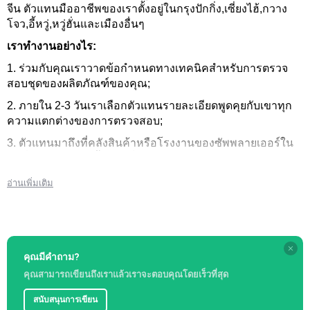
จีน ตัวแทนมืออาชีพของเราตั้งอยู่ในกรุงปักกิ่ง,เซี่ยงไฮ้,กวาง
โจว,อี้หวู่,หวู่ฮั่นและเมืองอื่นๆ
เราทำงานอย่างไร:
1. ร่วมกับคุณเราวาดข้อกำหนดทางเทคนิคสำหรับการตรวจ
สอบชุดของผลิตภัณฑ์ของคุณ;
2. ภายใน 2-3 วันเราเลือกตัวแทนรายละเอียดพูดคุยกับเขาทุก
ความแตกต่างของการตรวจสอบ;
3. ตัวแทนมาถึงที่คลังสินค้าหรือโรงงานของซัพพลายเออร์ใน
วันที่ได้รับการแต่งตั้งและเริ่มตรวจสอบสินค้าสำหรับการปฏิบัติ
ตามการคำนวณชิ้นส่วนการแต่งงาน;
อ่านเพิ่มเติม
4. แต่ละรายการมีการตรวจสอบ;
5. ตัวแทนจะถ่ายภาพ/วิดีโอ-เราให้คุณมีวัสดุรายงาน
*ค่าใช้จ่ายในการทำงานจะแสดงเป็นเวลา 1 วันทำการ 8
ชั่วโมง
คุณมีคำถาม?
คุณสามารถเขียนถึงเราแล้วเราจะตอบคุณโดยเร็วที่สุด
เขียนหรือโทรผู้จัดการแอนนาตอบคำถามทั้งหมด)
สนับสนุนการเขียน