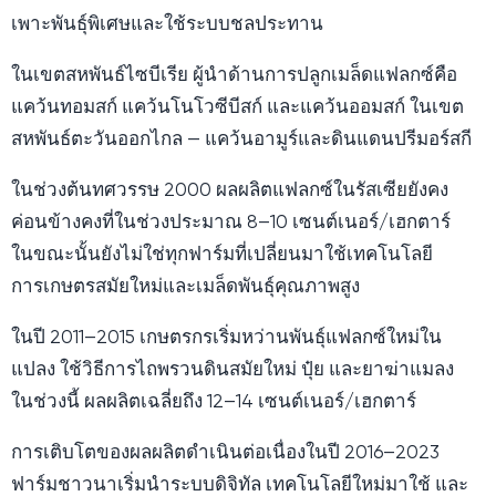
เพาะพันธุ์พิเศษและใช้ระบบชลประทาน
ในเขตสหพันธ์ไซบีเรีย ผู้นำด้านการปลูกเมล็ดแฟลกซ์คือ
แคว้นทอมสก์ แคว้นโนโวซีบีสก์ และแคว้นออมสก์ ในเขต
สหพันธ์ตะวันออกไกล — แคว้นอามูร์และดินแดนปรีมอร์สกี
ในช่วงต้นทศวรรษ 2000 ผลผลิตแฟลกซ์ในรัสเซียยังคง
ค่อนข้างคงที่ในช่วงประมาณ 8–10 เซนต์เนอร์/เฮกตาร์
ในขณะนั้นยังไม่ใช่ทุกฟาร์มที่เปลี่ยนมาใช้เทคโนโลยี
การเกษตรสมัยใหม่และเมล็ดพันธุ์คุณภาพสูง
ในปี 2011–2015 เกษตรกรเริ่มหว่านพันธุ์แฟลกซ์ใหม่ใน
แปลง ใช้วิธีการไถพรวนดินสมัยใหม่ ปุ๋ย และยาฆ่าแมลง
ในช่วงนี้ ผลผลิตเฉลี่ยถึง 12–14 เซนต์เนอร์/เฮกตาร์
การเติบโตของผลผลิตดำเนินต่อเนื่องในปี 2016–2023
ฟาร์มชาวนาเริ่มนำระบบดิจิทัล เทคโนโลยีใหม่มาใช้ และ