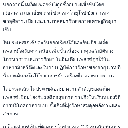
นอกจากนี้ เมล็ดแฟลกซ์ยังถูกซื้ออย่างแข็งขันโดย
เวียดนาม เบลเยียม ตุรกี ประเทศในยุโรป บังกลาเทศ
ซาอุดีอาระเบีย และประเทศสมาชิกสหภาพเศรษฐกิจยูเร
เซีย
ในประเทศเอเชียตะวันออกเฉียงใต้และอินเดีย เมล็ด
แฟลกซ์ได้รับความนิยมเพิ่มขึ้นเนื่องจากคุณสมบัติทาง
โภชนาการและการรักษา ในอินเดีย แฟลกซ์ถูกใช้ใน
อาหารมังสวิรัติและในการปฏิบัติการรักษาของอายุรเวท ที่
นั่นจะเติมลงในโจ๊ก อาหารผัก เครื่องดื่ม และของหวาน
โดยรวมแล้ว ในประเทศเอเชีย ความสำคัญของเมล็ด
แฟลกซ์เชื่อมโยงกับผลดีต่อสุขภาพ รวมถึงในบริบทของวิถี
การบริโภคอาหารแบบดั้งเดิมที่มุ่งรักษาสมดุลพลังงานและ
สุขภาพ
เมล็ดแฟลกซ์เป็นที่ต้องการในประเทศ CIS เช่นกัน ที่นี่การ