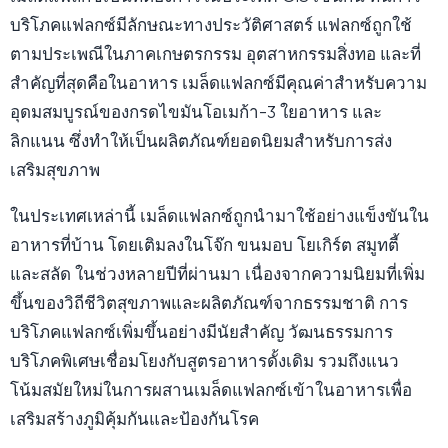
บริโภคแฟลกซ์มีลักษณะทางประวัติศาสตร์ แฟลกซ์ถูกใช้
ตามประเพณีในภาคเกษตรกรรม อุตสาหกรรมสิ่งทอ และที่
สำคัญที่สุดคือในอาหาร เมล็ดแฟลกซ์มีคุณค่าสำหรับความ
อุดมสมบูรณ์ของกรดไขมันโอเมก้า-3 ใยอาหาร และ
ลิกแนน ซึ่งทำให้เป็นผลิตภัณฑ์ยอดนิยมสำหรับการส่ง
เสริมสุขภาพ
ในประเทศเหล่านี้ เมล็ดแฟลกซ์ถูกนำมาใช้อย่างแข็งขันใน
อาหารที่บ้าน โดยเติมลงในโจ๊ก ขนมอบ โยเกิร์ต สมูทตี้
และสลัด ในช่วงหลายปีที่ผ่านมา เนื่องจากความนิยมที่เพิ่ม
ขึ้นของวิถีชีวิตสุขภาพและผลิตภัณฑ์จากธรรมชาติ การ
บริโภคแฟลกซ์เพิ่มขึ้นอย่างมีนัยสำคัญ วัฒนธรรมการ
บริโภคพิเศษเชื่อมโยงกับสูตรอาหารดั้งเดิม รวมถึงแนว
โน้มสมัยใหม่ในการผสานเมล็ดแฟลกซ์เข้าในอาหารเพื่อ
เสริมสร้างภูมิคุ้มกันและป้องกันโรค