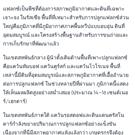
แฟลกซ์เป็นพืชที่ต้องการสภาพภูมิอากาศและดินที่เฉพาะ
เจาะจง ในรัสเซีย พื้นที่ที่เหมาะสำหรับการปลูกแฟลกซ์ส่วน
ใหญ่คือภูมิภาคที่มีภูมิอากาศภาคพื้นทวีปแบบอบอุ่น ดินที่
อุดมสมบูรณ์ และโครงสร้างพื้นฐานสำหรับการขนถ่ายและ
การเก็บรักษาที่พัฒนาแล้ว
ในเขตสหพันธ์กลาง ผู้นำดั้งเดิมด้านพื้นที่เพาะปลูกแฟลกซ์
คือแคว้นทัมบอฟ แคว้นคูร์สก์ และแคว้นโวโรเนจ พื้นที่
เหล่านี้มีดินที่อุดมสมบูรณ์และสภาพภูมิอากาศที่เอื้ออำนวย
ต่อการปลูกแฟลกซ์ ในช่วงหลายปีที่ผ่านมา ภูมิภาคนี้แสดง
ให้เห็นผลผลิตสูงอย่างสม่ำเสมอ (ประมาณ 14–16 เซนต์เนอ
ร์/เฮกตาร์)
ในเขตสหพันธ์ภาคใต้ แคว้นรอสตอฟและดินแดนครัสโน
ดาร์กำลังขยายปริมาณการปลูกแฟลกซ์อย่างแข็งขัน
เนื่องจากที่นี่มีสภาพอากาศแห้งแล้งกว่า เกษตรกรจึงต้อง