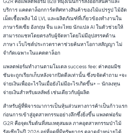
G2R คือแพลตฟอร์ม B2B ที่มุ่งเน้นการส่งออกสินค้าและ
บริการ แคตตาล็อกการ์ดทิศทางสินค้าของไม้แปรรูป ไม้อัด
เม็ดเชื้อเพลิง ไม้ LVL และผลิตภัณฑ์ที่เกี่ยวข้องทำงานใน
ภาษารัสเซีย อังกฤษ จีน และไทย นักแปล AI ในตัวช่วยให้
สามารถแชทโดยตรงกับผู้จัดหาโดยไม่มีอุปสรรคด้าน
ภาษา เว็บไซต์ประกวดราคาช่วยค้นหาโอกาสสัญญา ไม่
จำกัดเฉพาะในแคตตาล็อก
แพลตฟอร์มทำงานตามโมเดล success fee: ค่าคอมมิช
ชันจะถูกเรียกเก็บหลังจากปิดดีลเท่านั้น ซึ่งขจัดคำถาม «จะ
จ่ายเงินเพื่ออะไรในเมื่อยังไม่มีอะไรเกิดขึ้น» — นักลงทุน
จ่ายเงินสำหรับผลลัพธ์ เช่นเดียวกับผู้ผลิต
สำหรับผู้ที่พิจารณาการเป็นหุ้นส่วนทางการค้าเป็นก้าวแรก
ก่อนการเข้าสู่อุตสาหกรรมอย่างลึกซึ้งยิ่งขึ้น แพลตฟอร์ม
G2R คือจุดเริ่มต้นที่สมเหตุสมผล ภาคอุตสาหกรรมป่าไม้
รัสเซียในปี 2026 อยู่ที่จุดที่มีทรัพยากร ตลาดจำหน่ายได้