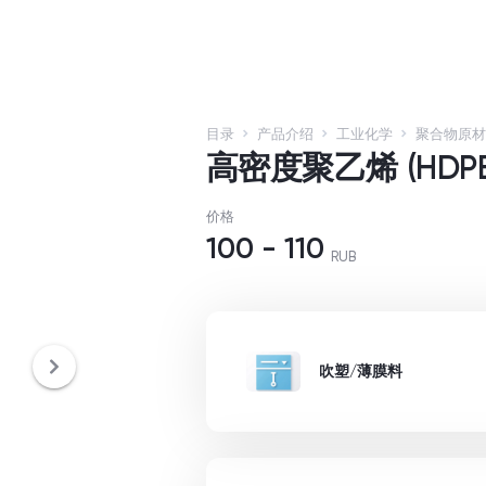
目录
产品介绍
工业化学
聚合物原材
高密度聚乙烯 (HDPE
价格
100
-
110
RUB
吹塑/薄膜料