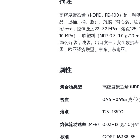
描述
高密度聚乙烯（HDPE，PE-100）是
品（提桶、桶、瓶）、薄膜（背心袋、垃圾袋
g/cm³，拉伸强度22–32 MPa，熔点125
10 MPa）、吹塑料（MFR 0.3–1.0 g/1
25公斤袋，吨袋。出口文件：安全数据表（
国、欧亚经济联盟、中东、东南亚。
属性
聚合物类型
高密度聚乙烯 (HDPE
密度
0.941–0.965 克
125–135°C
熔点
熔体流动速率 (MFR)
0.03–12 克/10分钟
GOST 16338-85
标准