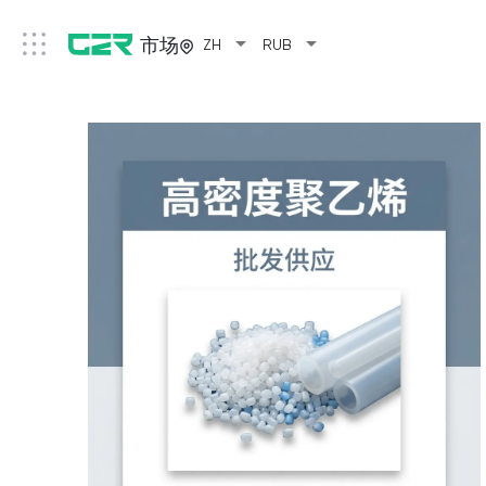
arrow_drop_down
arrow_drop_down
市场
ZH
RUB