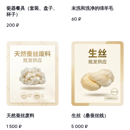
瓷器餐具（套装、盘子、
未洗和洗净的绵羊毛
杯子）
60
₽
200
₽
天然蚕丝废料
生丝（桑蚕丝线）
1 500
₽
5 000
₽