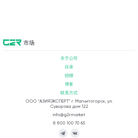
市场
关于公司
目录
招標
博客
联系方式
ООО "АЗИЯЭКСПЕРТ" г. Магнитогорск, ул.
Суворова дом 122
info@g2r.market
8 800 100 70 65