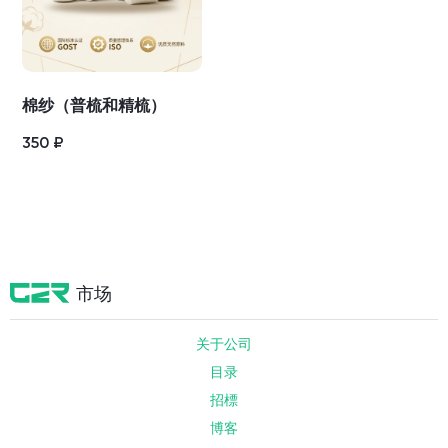
棉纱（普梳和精梳）
350
₽
市场
关于公司
目录
招標
博客