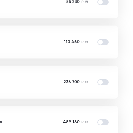
55 230
RUB
110 460
RUB
236 700
RUB
я
489 180
RUB