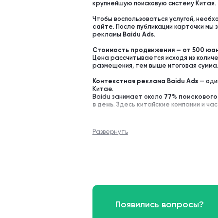
крупнейшую поисковую систему Китая.
Чтобы воспользоваться услугой, необ
сайте
. После публикации карточки мы
рекламы
Baidu Ads
.
Стоимость продвижения — от 500 юан
Цена рассчитывается исходя из колич
размещения, тем выше итоговая сумма
Контекстная реклама Baidu Ads
— оди
Китае.
Baidu занимает около
77% поискового
в день
. Здесь китайские компании и ч
сравнивают предложения и принимают
Если компании нет в Baidu, для китайс
Развернуть
Настройка и оптимизация рекламных к
Baidu Ads
с учётом требований платфор
В результате вы получаете
работающ
целевой аудитории к вашей карточке.
Появились вопросы?