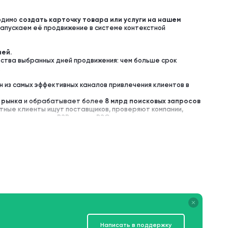
ходимо
создать карточку товара или услуги на нашем
 запускаем её продвижение в системе контекстной
ей.
ества выбранных дней продвижения: чем больше срок
.
н из самых эффективных каналов привлечения клиентов в
 рынка
и обрабатывает более
8 млрд поисковых запросов
астные клиенты ищут поставщиков, проверяют компании,
 решения — как в
B2B
, так и в
B2C
.
кой аудитории она фактически не существует.
ампаний выполняется
китайской командой маркетологов
мы, правил модерации и специфики китайского рынка.
ий рекламный канал
, направленный на привлечение
Написать в поддержку