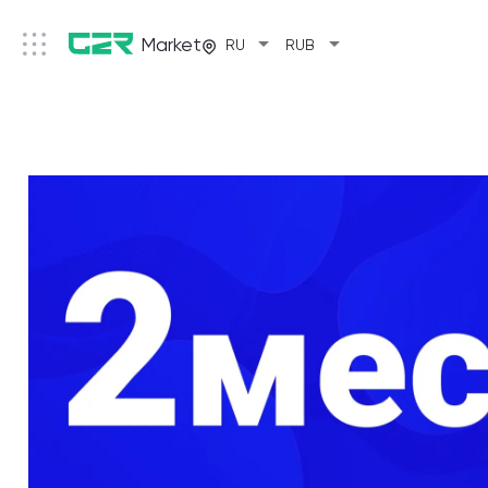
arrow_drop_down
arrow_drop_down
Market
RU
RUB