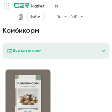
Market
arrow_drop_down
arrow_drop_down
Войти
RU
RUB
Комбикорм
Все категории