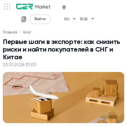
Market
arrow_drop_down
arrow_drop_down
Войти
RU
RUB
Главная
Блог
Первые шаги в экспорте: как снизить
риски и найти покупателей в СНГ и
Китае
23.01.2026 10:00